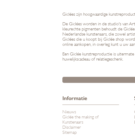
Giclées zijn hoogwaardige kunstreproductie
De Giclées worden in de studio's van Art 
kleurechte pigmenten behoudt de Giclée z
Nederlandse kunstenaars, die zowel arti
Giclées die u koopt bij Giclée shop worde
online aankopen, in overleg kunt u uw aa
Een Giclée kunstreproductie is uitermate 
huwelijkscadeau of relatiegeschenk.
Informatie
Nieuws
Giclée the making of
Kunstenaars
Disclaimer
Sitemap