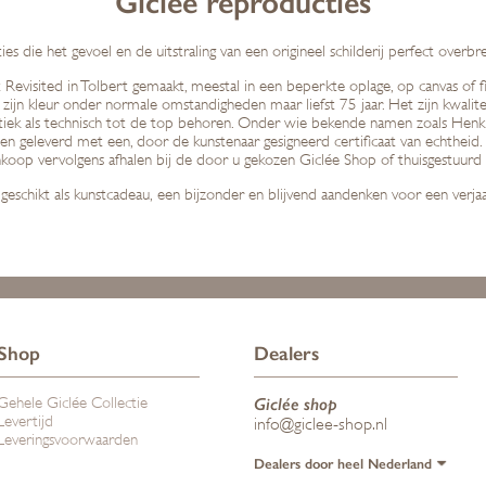
Giclée reproducties
s die het gevoel en de uitstraling van een origineel schilderij perfect overbr
Revisited in Tolbert gemaakt, meestal in een beperkte oplage, op canvas of f
ijn kleur onder normale omstandigheden maar liefst 75 jaar. Het zijn kwalite
stiek als technisch tot de top behoren. Onder wie bekende namen zoals He
n geleverd met een, door de kunstenaar gesigneerd certificaat van echtheid. B
nkoop vervolgens afhalen bij de door u gekozen Giclée Shop of thuisgestuurd k
geschikt als kunstcadeau, een bijzonder en blijvend aandenken voor een verja
Shop
Dealers
Gehele Giclée Collectie
Giclée shop
Levertijd
info@giclee-shop.nl
Leveringsvoorwaarden
Dealers door heel Nederland