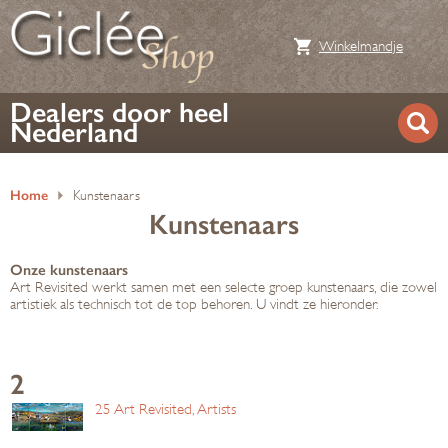
Winkelmandje
Dealers door heel
Nederland
Home
Kunstenaars
Kunstenaars
Onze kunstenaars
Art Revisited werkt samen met een selecte groep kunstenaars, die zowel
artistiek als technisch tot de top behoren. U vindt ze hieronder.
2
25 Art Revisited, Artists