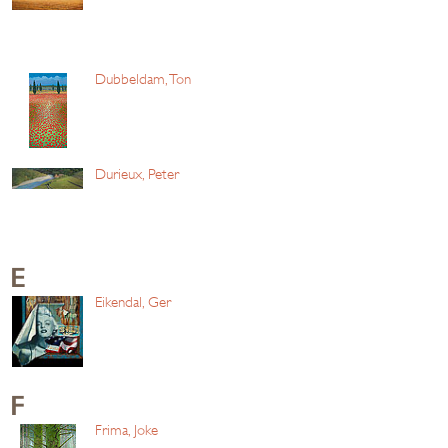
Dubbeldam, Ton
Durieux, Peter
E
Eikendal, Ger
F
Frima, Joke