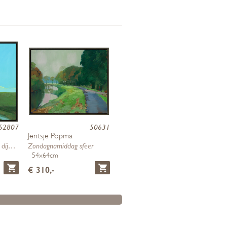
52807
50631
Jentsje Popma
De wolk die boven de dijk versche…
Zondagnamiddag sfeer
54x64cm
€ 310,-