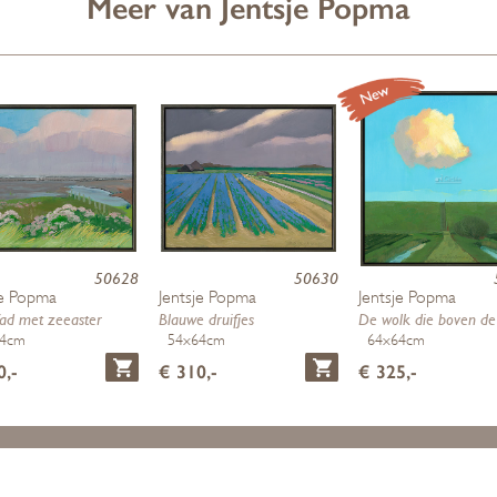
Meer van Jentsje Popma
50628
50630
je Popma
Jentsje Popma
Jentsje Popma
ad met zeeaster
Blauwe druifjes
64cm
54x64cm
64x64cm
0,-
€ 310,-
€ 325,-