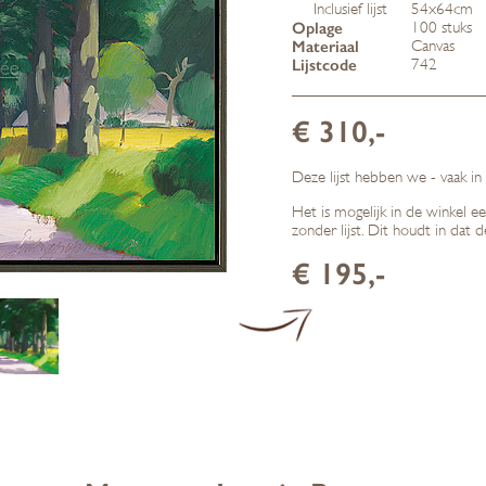
Inclusief lijst
54x64cm
Oplage
100 stuks
Materiaal
Canvas
Lijstcode
742
€ 310,-
Deze lijst hebben we - vaak in
Het is mogelijk in de winkel e
zonder lijst. Dit houdt in dat 
€ 195,-