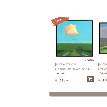
52806
Jentsje Popma
Jents
De wolk die boven de dijk versche…
Het W
49x49cm
54x
€ 235,-
€ 31