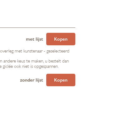
met lijst
Kopen
 overleg met kunstenaar - geselecteerd
en andere keus te maken, u bestelt dan
de giclée ook niet is opgespannen.
zonder lijst
Kopen