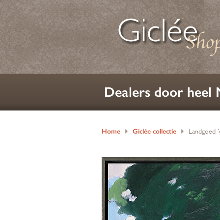
Dealers door heel
Home
Giclée collectie
Landgoed '