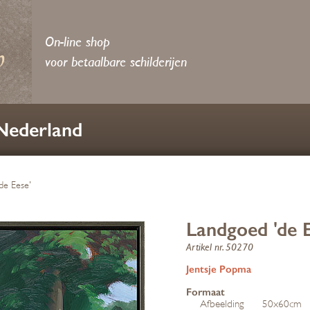
On-line shop
voor betaalbare schilderijen
 Nederland
de Eese'
Landgoed 'de E
Artikel nr. 50270
Jentsje Popma
Formaat
Afbeelding
50x60cm