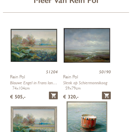
Meer van Rein Pol
51204
50190
Rein Pol
Rein Pol
Blauwe Engel in Frans landschap
Slenk op Schiermonnikoog
74x104cm
59x79cm
€ 505,-
€ 320,-