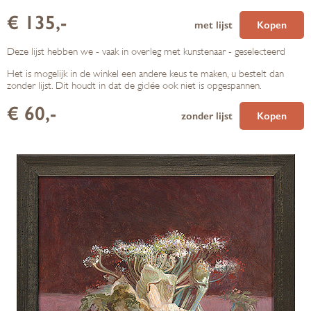
€ 135,-
met lijst
Kopen
Deze lijst hebben we - vaak in overleg met kunstenaar - geselecteerd
Het is mogelijk in de winkel een andere keus te maken, u bestelt dan
zonder lijst. Dit houdt in dat de giclée ook niet is opgespannen.
€ 60,-
zonder lijst
Kopen