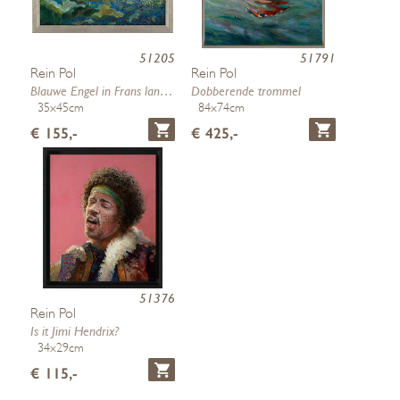
51205
51791
Rein Pol
Rein Pol
Blauwe Engel in Frans landschap
Dobberende trommel
35x45cm
84x74cm
€ 155,-
€ 425,-
51376
Rein Pol
Is it Jimi Hendrix?
34x29cm
€ 115,-