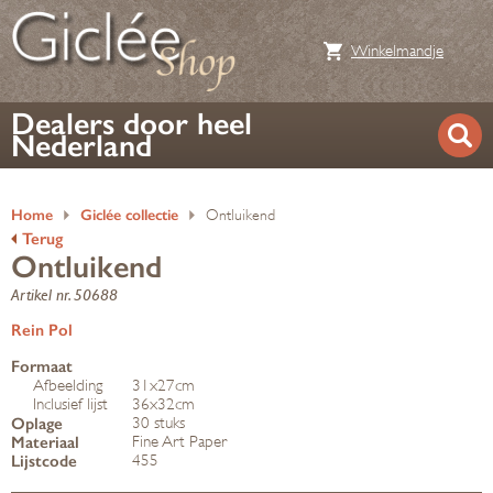
Winkelmandje
Dealers door heel
Nederland
Home
Giclée collectie
Ontluikend
Terug
Ontluikend
Artikel nr. 50688
Rein Pol
Formaat
Afbeelding
31x27cm
Inclusief lijst
36x32cm
Oplage
30 stuks
Materiaal
Fine Art Paper
Lijstcode
455