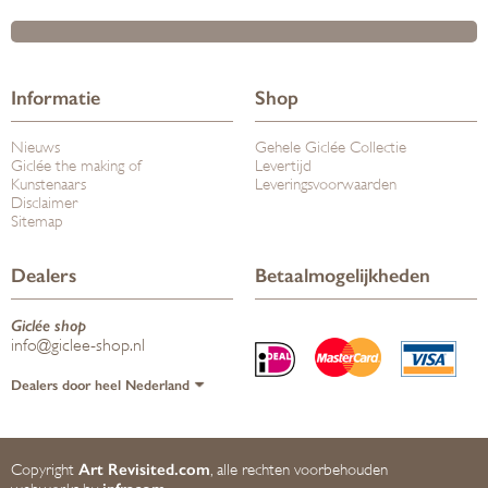
Informatie
Shop
Nieuws
Gehele Giclée Collectie
Giclée the making of
Levertijd
Kunstenaars
Leveringsvoorwaarden
Disclaimer
Sitemap
Dealers
Betaalmogelijkheden
Giclée shop
info@giclee-shop.nl
Dealers door heel Nederland
Art Revisited.com
Copyright
, alle rechten voorbehouden