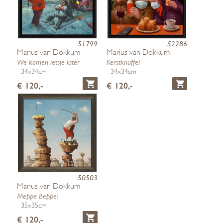
51799
52286
Marius van Dokkum
Marius van Dokkum
We komen ietsje later
Kerstknuffel
34x34cm
34x34cm
€ 120,-
€ 120,-
50503
Marius van Dokkum
Meppe Beppe!
35x35cm
€ 120,-