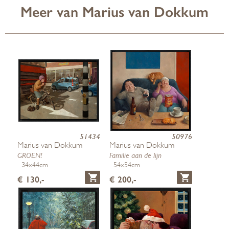
Meer van Marius van Dokkum
51434
50976
Marius van Dokkum
Marius van Dokkum
GROEN!
Familie aan de lijn
34x44cm
54x54cm
€ 130,-
€ 200,-