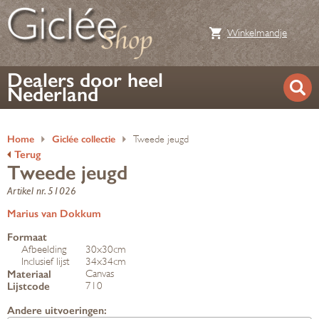
Winkelmandje
Dealers door heel
Nederland
Home
Giclée collectie
Tweede jeugd
Terug
Tweede jeugd
Artikel nr. 51026
Marius van Dokkum
Formaat
Afbeelding
30x30cm
Inclusief lijst
34x34cm
Materiaal
Canvas
Lijstcode
710
Andere uitvoeringen: