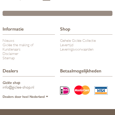
Informatie
Shop
Nieuws
Gehele Giclée Collectie
Giclée the making of
Levertijd
Kunstenaars
Leveringsvoorwaarden
Disclaimer
Sitemap
Dealers
Betaalmogelijkheden
Giclée shop
info@giclee-shop.nl
Dealers door heel Nederland