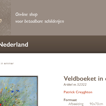
On-line shop
voor betaalbare schilderijen
 Nederland
t in emmer
Veldboeket i
Artikel nr. 52322
Patrick Creyghton
Formaat
Afbeelding
90x70cm