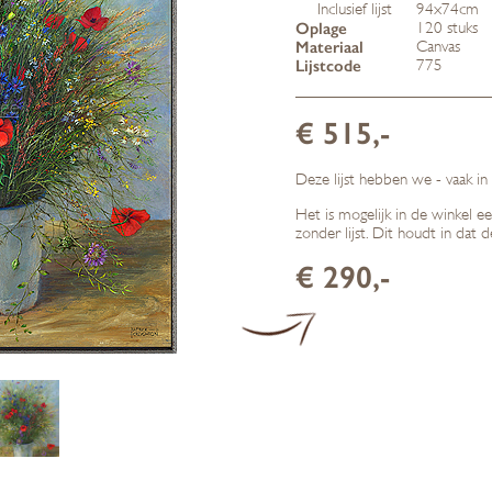
Inclusief lijst
94x74cm
Oplage
120 stuks
Materiaal
Canvas
Lijstcode
775
€ 515,-
Deze lijst hebben we - vaak in
Het is mogelijk in de winkel e
zonder lijst. Dit houdt in dat 
€ 290,-