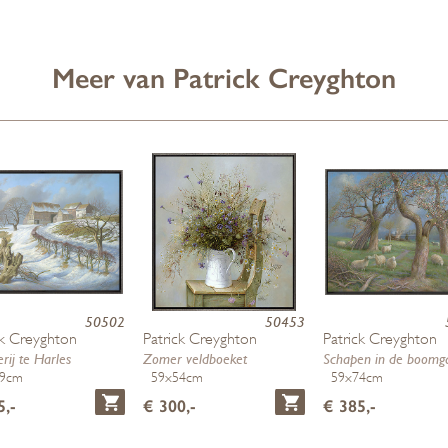
Meer van Patrick Creyghton
50502
50453
ck Creyghton
Patrick Creyghton
Patrick Creyghton
rij te Harles
Zomer veldboeket
Schapen in de boomg
69cm
59x54cm
59x74cm
5,-
€ 300,-
€ 385,-