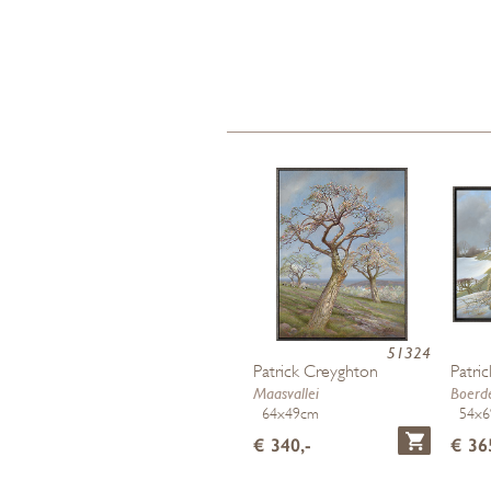
51324
Patrick Creyghton
Patri
Maasvallei
Boerde
64x49cm
54x
€ 340,-
€ 36