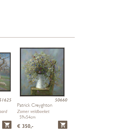
51625
50660
Patrick Creyghton
aard
Zomer veldboeket
59x54cm
€ 350,-