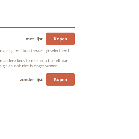
met lijst
Kopen
 overleg met kunstenaar - geselecteerd
en andere keus te maken, u bestelt dan
de giclée ook niet is opgespannen.
zonder lijst
Kopen