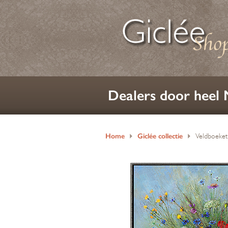
Dealers door heel
Home
Giclée collectie
Veldboeke