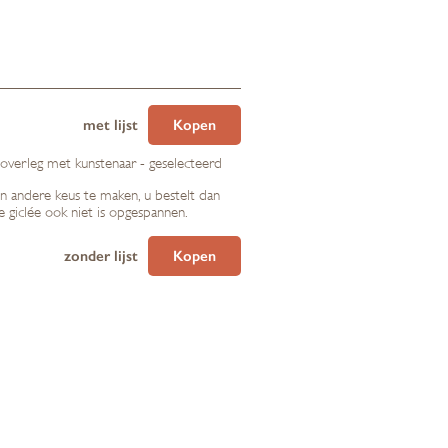
met lijst
Kopen
 overleg met kunstenaar - geselecteerd
en andere keus te maken, u bestelt dan
de giclée ook niet is opgespannen.
zonder lijst
Kopen