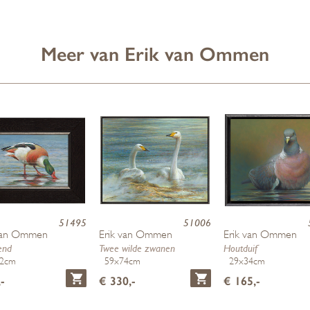
Meer van Erik van Ommen
51495
51006
 van Ommen
Erik van Ommen
Erik van Ommen
end
Twee wilde zwanen
Houtduif
22cm
59x74cm
29x34cm
-
€ 330,-
€ 165,-