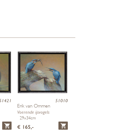
51421
51010
Erik van Ommen
Voerende ijsvogels
29x34cm
€ 165,-