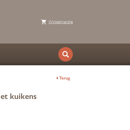
Winkelmandje
Terug
et kuikens