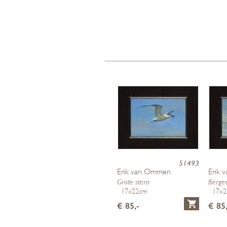
51493
Erik van Ommen
Erik
Grote stern
Berge
17x22cm
17x
€ 85,-
€ 85,