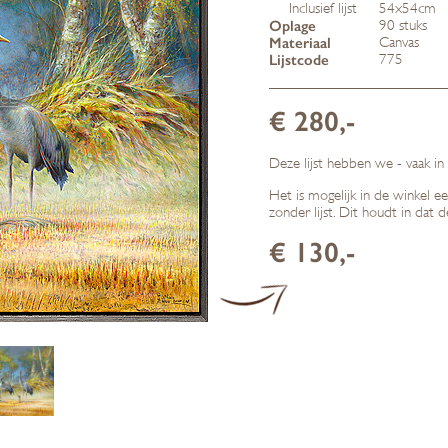
Inclusief lijst
54x54cm
Oplage
90 stuks
Materiaal
Canvas
Lijstcode
775
€ 280,-
Deze lijst hebben we - vaak in
Het is mogelijk in de winkel e
zonder lijst. Dit houdt in dat 
€ 130,-