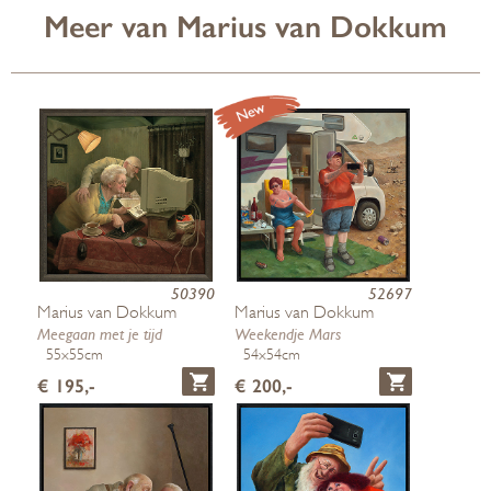
Meer van Marius van Dokkum
50390
52697
Marius van Dokkum
Marius van Dokkum
Meegaan met je tijd
Weekendje Mars
55x55cm
54x54cm
€ 195,-
€ 200,-