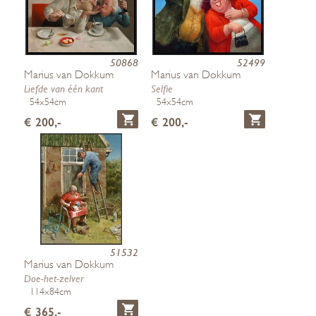
50868
52499
Marius van Dokkum
Marius van Dokkum
Liefde van één kant
Selfie
54x54cm
54x54cm
€ 200,-
€ 200,-
51532
Marius van Dokkum
Doe-het-zelver
114x84cm
€ 365,-