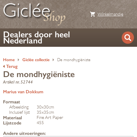
Winkelmandje
Dealers door heel
Nederland
Home
Giclée collectie
De mondhygiëniste
Terug
De mondhygiëniste
Artikel nr. 52744
Marius van Dokkum
Formaat
Afbeelding
30x30cm
Inclusief lijst
35x35cm
Materiaal
Fine Art Paper
Lijstcode
455
Andere uitvoeringen: