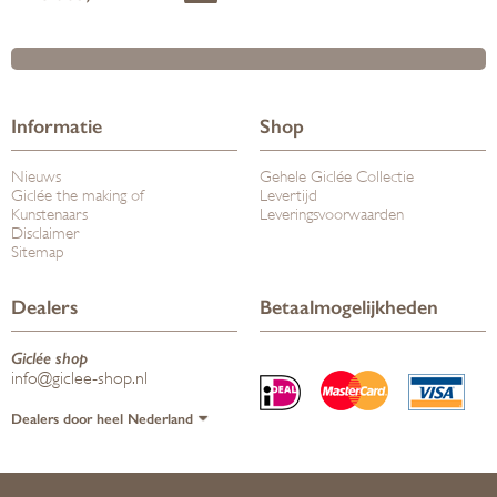
Informatie
Shop
Nieuws
Gehele Giclée Collectie
Giclée the making of
Levertijd
Kunstenaars
Leveringsvoorwaarden
Disclaimer
Sitemap
Dealers
Betaalmogelijkheden
Giclée shop
info@giclee-shop.nl
Dealers door heel Nederland