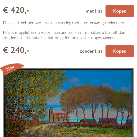
€ 420,-
met lijst
Kopen
Deze lijst hebben we - vaak in overleg met kunstenaar - geselecteerd
Het is mogelijk in de winkel een andere keus te maken, u bestelt dan
zonder lijst. Dit houdt in dat de giclée ook niet is opgespannen.
€ 240,-
zonder lijst
Kopen