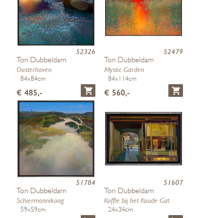
52326
52479
Ton Dubbeldam
Ton Dubbeldam
Oosterhaven
Mystic Garden
84x84cm
84x114cm
€ 485,-
€ 560,-
51784
51607
Ton Dubbeldam
Ton Dubbeldam
Schiermonnikoog
Koffie bij het Koude Gat
59x59cm
24x34cm