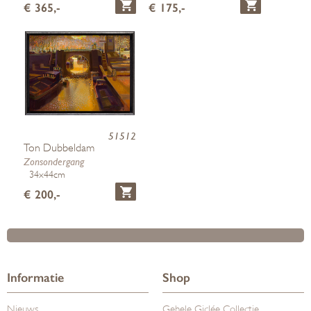
€ 365,-
€ 175,-
51512
Ton Dubbeldam
Zonsondergang
34x44cm
€ 200,-
Informatie
Shop
Nieuws
Gehele Giclée Collectie