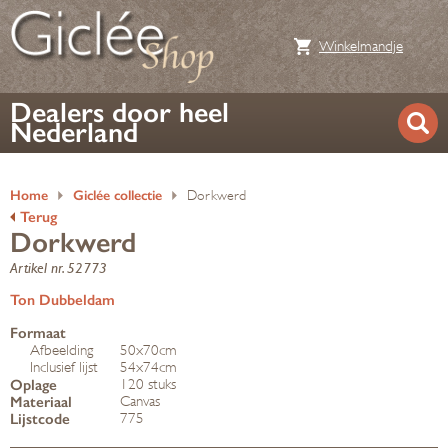
Winkelmandje
Dealers door heel
Nederland
Home
Giclée collectie
Dorkwerd
Terug
Dorkwerd
Artikel nr. 52773
Ton Dubbeldam
Formaat
Afbeelding
50x70cm
Inclusief lijst
54x74cm
Oplage
120 stuks
Materiaal
Canvas
Lijstcode
775