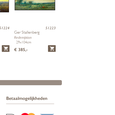
51224
51223
Ger Stallenberg
Redemption
29x104cm
€ 385,-
Betaalmogelijkheden