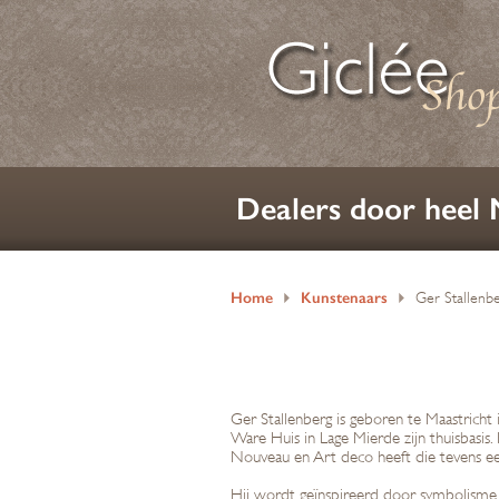
Dealers door heel
Home
Kunstenaars
Ger Stallenb
Ger Stallenberg is geboren te Maastrich
Ware Huis in Lage Mierde zijn thuisbasis. H
Nouveau en Art deco heeft die tevens een
Hij wordt geïnspireerd door symbolisme 