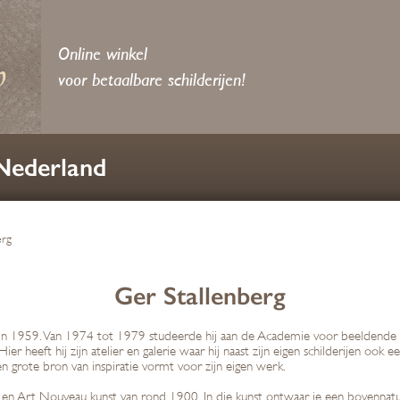
Online winkel
voor betaalbare schilderijen!
 Nederland
erg
Ger Stallenberg
t in 1959. Van 1974 tot 1979 studeerde hij aan de Academie voor beeldende v
ier heeft hij zijn atelier en galerie waar hij naast zijn eigen schilderijen ook
 grote bron van inspiratie vormt voor zijn eigen werk.
en Art Nouveau kunst van rond 1900. In die kunst ontwaar je een bovennatuur