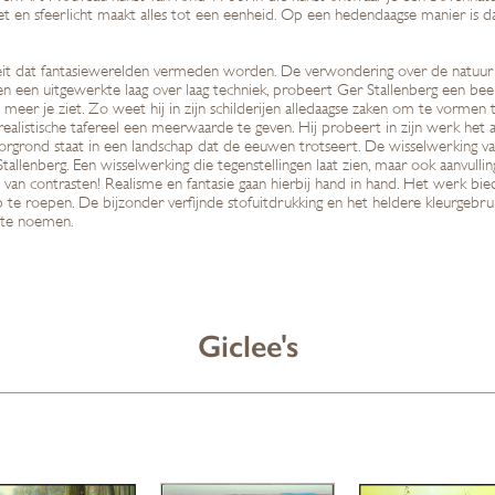
let en sfeerlicht maakt alles tot een eenheid. Op een hedendaagse manier is da
ealiteit dat fantasiewerelden vermeden worden. De verwondering over de natuu
l en een uitgewerkte laag over laag techniek, probeert Ger Stallenberg een be
meer je ziet. Zo weet hij in zijn schilderijen alledaagse zaken om te vormen 
ar realistische tafereel een meerwaarde te geven. Hij probeert in zijn werk het 
rgrond staat in een landschap dat de eeuwen trotseert. De wisselwerking van
allenberg. Een wisselwerking die tegenstellingen laat zien, maar ook aanvul
van contrasten! Realisme en fantasie gaan hierbij hand in hand. Het werk bi
e roepen. De bijzonder verfijnde stofuitdrukking en het heldere kleurgebru
s te noemen.
Giclee's