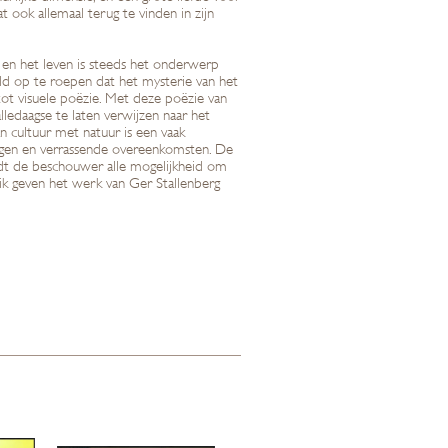
t ook allemaal terug te vinden in zijn
r en het leven is steeds het onderwerp
eld op te roepen dat het mysterie van het
tot visuele poëzie. Met deze poëzie van
alledaagse te laten verwijzen naar het
 cultuur met natuur is een vaak
lingen en verrassende overeenkomsten. De
edt de beschouwer alle mogelijkheid om
ik geven het werk van Ger Stallenberg