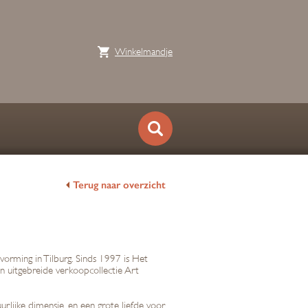
Winkelmandje
Terug naar overzicht
orming in Tilburg. Sinds 1997 is Het
 een uitgebreide verkoopcollectie Art
lijke dimensie, en een grote liefde voor