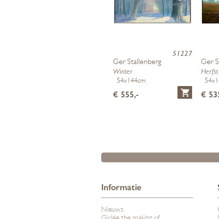
51227
Ger Stallenberg
Ger S
Winter
Herfst
54x144cm
54x
€ 555,-
€ 53
Informatie
Nieuws
Giclée the making of