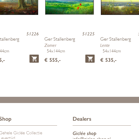
51226
51225
tallenberg
Ger Stallenberg
Ger Stallenberg
Zomer
Lente
144cm
54x144cm
54x144cm
5,-
€ 555,-
€ 535,-
Shop
Dealers
Gehele Giclée Collectie
Giclée shop
Levertijd