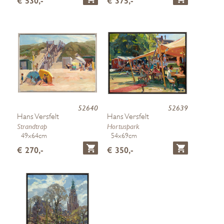
€ 530,-
€ 375,-
52640
52639
Hans Versfelt
Hans Versfelt
Strandtrap
Hortuspark
49x64cm
54x69cm
€ 270,-
€ 350,-