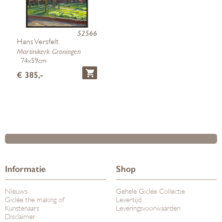
52566
Hans Versfelt
Martinikerk Groningen
74x59cm
€ 385,-
Informatie
Shop
Nieuws
Gehele Giclée Collectie
Giclée the making of
Levertijd
Kunstenaars
Leveringsvoorwaarden
Disclaimer