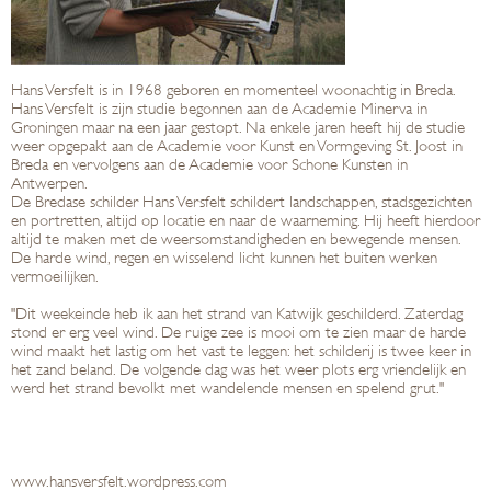
Hans Versfelt is in 1968 geboren en momenteel woonachtig in Breda.
Hans Versfelt is zijn studie begonnen aan de Academie Minerva in
Groningen maar na een jaar gestopt. Na enkele jaren heeft hij de studie
weer opgepakt aan de Academie voor Kunst en Vormgeving St. Joost in
Breda en vervolgens aan de Academie voor Schone Kunsten in
Antwerpen.
De Bredase schilder Hans Versfelt schildert landschappen, stadsgezichten
en portretten, altijd op locatie en naar de waarneming. Hij heeft hierdoor
altijd te maken met de weersomstandigheden en bewegende mensen.
De harde wind, regen en wisselend licht kunnen het buiten werken
vermoeilijken.
"Dit weekeinde heb ik aan het strand van Katwijk geschilderd. Zaterdag
stond er erg veel wind. De ruige zee is mooi om te zien maar de harde
wind maakt het lastig om het vast te leggen: het schilderij is twee keer in
het zand beland. De volgende dag was het weer plots erg vriendelijk en
werd het strand bevolkt met wandelende mensen en spelend grut."
www.hansversfelt.wordpress.com