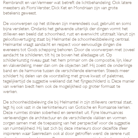
Rembrandt en van Vermeer wat betreft de lichtbehandeling. Ook latere
meesters als Floris Verster, Dick Ket en Mondriaan zijn van grote
betekenis geweest.
De voorwerpen op het stilleven zijn merendeels oud, gebruikt en soms
bijna versleten. Ondanks het gehavende uiterlijk der dingen vormt het
stilleven een beeld dat schoonheid, rust en evenwicht uitstraalt. Vanuit zijn
geloofsovertuiging staat bij Helmantel de schoonheidsbeleving centraal.
Helmantel vraagt aandacht en respect voor eenvoudige dingen die
eveneens tot Gods schepping behoren. Door de voorwerpen met zoveel
aandacht te schilderen, tilt hij ze boven het alledaagse uit. Op
schilderkunstig niveau gaat het hem primair om de compositie, lijn, kleur
en vlakverdeling, meer dan om de objecten zelf. Hij zoekt de onderlinge
band en de harmonie tussen de verschillende elementen. Steeds meer
schildert hij delen van de voorstelling met grove kwast of paletmes,
tegelijkertijd de suggestie wekkend dat het fijngeschilderd is. Deze manier
van werken biedt hem ook de mogelijkheid op groter formaat te
werken.
De schoonheidsbeleving die bij Helmantel in zijn stillevens centraal staat,
legt hij ook vast in de kerkinterieurs van Gotische en Romaanse kerken.
Deze ruimtes stralen soberheid en sereniteit uit. Fijne kleurnuances
verlevendigen de architectuur en de verschillende vlakken en vormen
zorgen samen met de toepassing van het perspectief voor de suggestie
van ruimtelijkheid. Hij laat zich bij deze interieurs door dezelfde sfeer
inspireren waar Saenredam ook al door getroffen werd: de serene rust