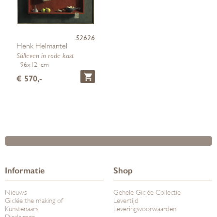
52626
Henk Helmantel
Stilleven in rode kast
96x121cm
€ 570,-
Informatie
Shop
Nieuws
Gehele Giclée Collectie
Giclée the making of
Levertijd
Kunstenaars
Leveringsvoorwaarden