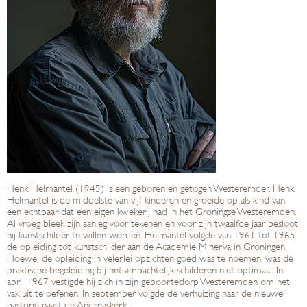
Henk Helmantel (1945) is een geboren en getogen Westeremder. Henk
Helmantel is de middelste van vijf kinderen en groeide op als kind van
een echtpaar dat een eigen kwekerij had in het Groningse Westeremden.
Al vroeg bleek zijn aanleg voor tekenen en voor zijn twaalfde jaar besloot
hij kunstschilder te willen worden. Helmantel volgde van 1961 tot 1965
de opleiding tot kunstschilder aan de Academie Minerva in Groningen.
Hoewel de opleiding in velerlei opzichten goed was te noemen, was de
praktische begeleiding bij het ambachtelijk schilderen niet optimaal. In
april 1967 vestigde hij zich in zijn geboortedorp Westeremden om het
vak uit te oefenen. In september volgde de verhuizing naar de nieuwe
pastorie naast de Andreaskerk.