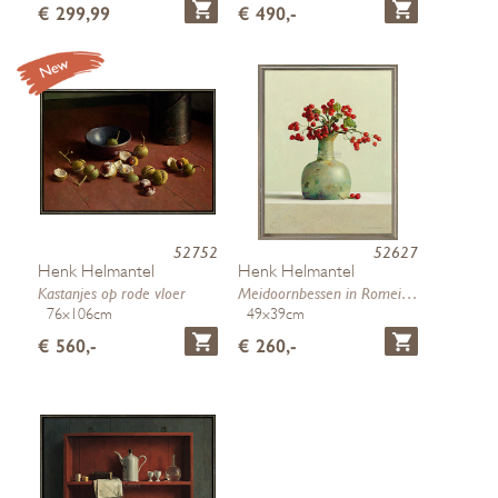
€ 299,99
€ 490,-
52752
52627
Henk Helmantel
Henk Helmantel
Kastanjes op rode vloer
Meidoornbessen in Romeins glas
76x106cm
49x39cm
€ 560,-
€ 260,-