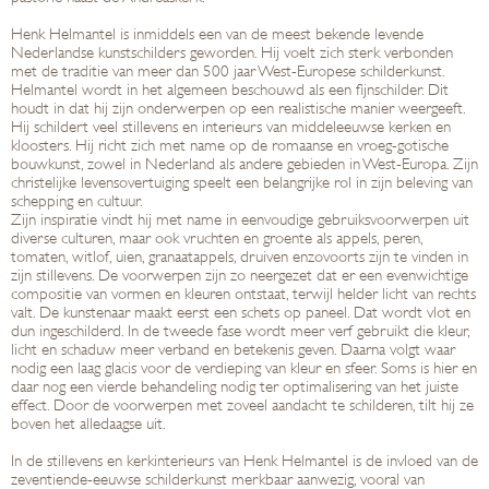
Henk Helmantel is inmiddels een van de meest bekende levende
Nederlandse kunstschilders geworden. Hij voelt zich sterk verbonden
met de traditie van meer dan 500 jaar West-Europese schilderkunst.
Helmantel wordt in het algemeen beschouwd als een fijnschilder. Dit
houdt in dat hij zijn onderwerpen op een realistische manier weergeeft.
Hij schildert veel stillevens en interieurs van middeleeuwse kerken en
kloosters. Hij richt zich met name op de romaanse en vroeg-gotische
bouwkunst, zowel in Nederland als andere gebieden in West-Europa. Zijn
christelijke levensovertuiging speelt een belangrijke rol in zijn beleving van
schepping en cultuur.
Zijn inspiratie vindt hij met name in eenvoudige gebruiksvoorwerpen uit
diverse culturen, maar ook vruchten en groente als appels, peren,
tomaten, witlof, uien, granaatappels, druiven enzovoorts zijn te vinden in
zijn stillevens. De voorwerpen zijn zo neergezet dat er een evenwichtige
compositie van vormen en kleuren ontstaat, terwijl helder licht van rechts
valt. De kunstenaar maakt eerst een schets op paneel. Dat wordt vlot en
dun ingeschilderd. In de tweede fase wordt meer verf gebruikt die kleur,
licht en schaduw meer verband en betekenis geven. Daarna volgt waar
nodig een laag glacis voor de verdieping van kleur en sfeer. Soms is hier en
daar nog een vierde behandeling nodig ter optimalisering van het juiste
effect. Door de voorwerpen met zoveel aandacht te schilderen, tilt hij ze
boven het alledaagse uit.
In de stillevens en kerkinterieurs van Henk Helmantel is de invloed van de
zeventiende-eeuwse schilderkunst merkbaar aanwezig, vooral van