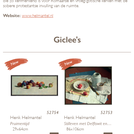
die zo kenmerkend is voor Romaanse en vroeg-gotische kerken met de
sobere protestantse invulling van de ruimte.
Website:
www.helmantel.nl
Giclee's
52754
52753
Henk Helmantel
Henk Helmantel
Pruimentijd
Stilleven met Delftswit en granaa…
29x64cm
86x106cm