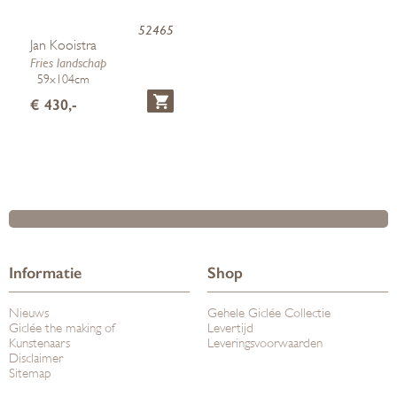
52465
Jan Kooistra
Fries landschap
59x104cm
€ 430,-
Informatie
Shop
Nieuws
Gehele Giclée Collectie
Giclée the making of
Levertijd
Kunstenaars
Leveringsvoorwaarden
Disclaimer
Sitemap