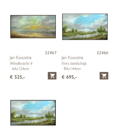
52467
52466
Jan Kooistra
Jan Kooistra
Windkracht 4
Fries landschap
64x124cm
84x144cm
€ 525,-
€ 695,-