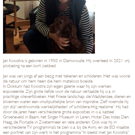
Jan Kooistra is geboren in 1950 in Damwoude. Hij overleed in 2021 vrij
plotseling na een kort ziekbed.
Jan was van jongs af aan bezig met tekenen en schilderen. Het was vooral
de natuur om hem heen die hem mateloos boeide.
In Dokkum had Kooistra zijn eigen galerie waar hij zijn werken
exposeerde. Zijn grote liefde voor de natuur vertaalde hij o.a. in
prachtige olieverfdoeken. Het Friese landschap, de Waddenzee, dieren en
bloemen waren een onuitputtelijke bron van inspiratie. Zelf noemde hij
zijn stijl ‘verdroomde werkelijkheden’ of ‘schilderachtig realisme’. Hij had
door de jaren heen verscheidene grote exposities in o.a. kasteel
Groeneveld in Baarn, het Singer Museum in Laren, Hotel Des Indes Den
Haag, de Floriade in Zoetermeer en vele anderen. Ook was hij in
verscheidene TV programma’s te zien o.a. bij de Avro, en de EO maakte
een portret van zijn werk in het programma “In beeld met Jan Kooistra”.