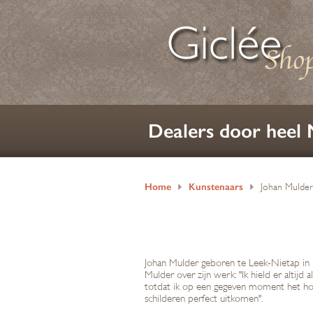
Dealers door heel
Home
Kunstenaars
Johan Mulder
Johan Mulder geboren te Leek-Nietap in 19
Mulder over zijn werk: "Ik hield er altijd 
totdat ik op een gegeven moment het hout 
schilderen perfect uitkomen".