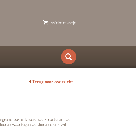
Winkelmandje
Terug naar overzicht
tergrond paste ik vaak houtstructuren toe,
 deuren waartegen de dieren die ik wil