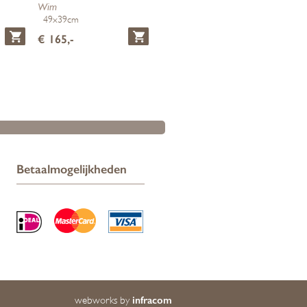
Wim
49x39cm
€ 165,-
Betaalmogelijkheden
infracom
webworks by