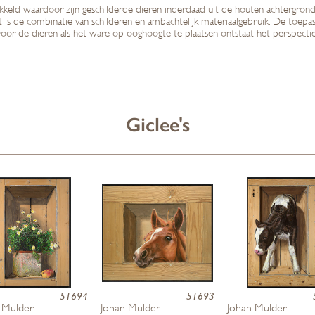
kkeld waardoor zijn geschilderde dieren inderdaad uit de houten achtergrond 
t is de combinatie van schilderen en ambachtelijk materiaalgebruik. De toepa
or de dieren als het ware op ooghoogte te plaatsen ontstaat het perspectief,
Giclee's
51694
51693
 Mulder
Johan Mulder
Johan Mulder