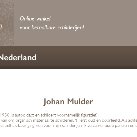
Online winkel
voor betaalbare schilderijen!
 Nederland
Johan Mulder
50, is autodidact en schildert voornamelijk figuratief.
al van om organisch materiaal te schilderen, 't liefst oud en doorleefd. Als ach
zelf als basis ging zien voor mijn schilderijen. Ik verzamel oude panelen en