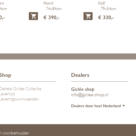
en
Paard
Kalf
54cm
74x84cm
79x54cm
0,-
€ 390,-
€ 330,-
Shop
Dealers
Gehele Giclée Collectie
Giclée shop
Levertijd
info@giclee-shop.nl
Leveringsvoorwaarden
Dealers door heel Nederland
ten voorbehouden