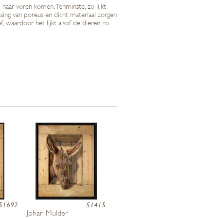
naar voren komen. Tenminste, zo lijkt
ssing van poreus en dicht materiaal zorgen
 waardoor het lijkt alsof de dieren zo
51692
51415
Johan Mulder