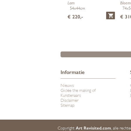
Lam
Bloem
54x44cm
74x
€ 220,-
€ 31
Informatie
Nieuws
Giclée the making of
Kunstenaars
Disclaimer
Sitemap
Art Revisited.com
Copyright
, alle rech