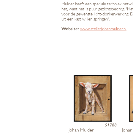
Mulder heeft een speciale techniek ontwi
het, want het is puur gezichtsbedrog. "He
voor de gewenste licht-donkerwerking. Do
uit een kast willen springen".
Website:
www.atelierjohanmulder.nl
51788
Johan Mulder
Johan