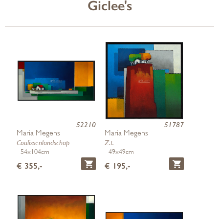
Giclee's
52210
51787
Maria Megens
Maria Megens
Coulissenlandschap
Z.t.
54x104cm
49x49cm
€ 355,-
€ 195,-