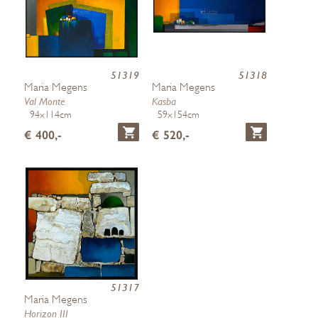
51319
51318
Maria Megens
Maria Megens
Val Monte
Kasba
94x114cm
59x154cm
€ 400,-
€ 520,-
51317
Maria Megens
Horizon III