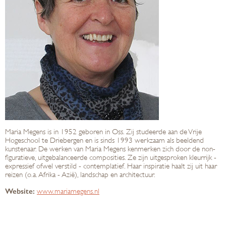
Maria Megens is in 1952 geboren in Oss. Zij studeerde aan de Vrije
Hogeschool te Driebergen en is sinds 1993 werkzaam als beeldend
kunstenaar. De werken van Maria Megens kenmerken zich door de non-
figuratieve, uitgebalanceerde composities. Ze zijn uitgesproken kleurrijk -
expressief ofwel verstild - contemplatief. Haar inspiratie haalt zij uit haar
reizen (o.a. Afrika - Azië), landschap en architectuur.
Website:
www.mariamegens.nl