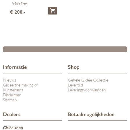
54x54cm
€ 200,-
Informatie
Shop
Nieuws
Gehele Giclée Collectie
Giclée the making of
Levertijd
Kunstenaars
Leveringsvoorwaarden
Disclaimer
Sitemap
Dealers
Betaalmogelijkheden
Giclée shop