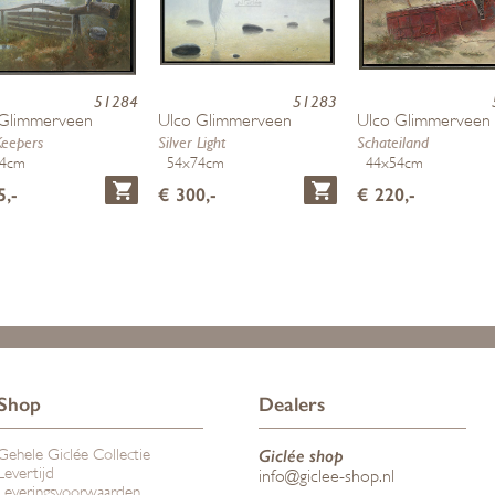
51284
51283
 Glimmerveen
Ulco Glimmerveen
Ulco Glimmerveen
Keepers
Silver Light
Schateiland
64cm
54x74cm
44x54cm
5,-
€ 300,-
€ 220,-
Shop
Dealers
Gehele Giclée Collectie
Giclée shop
Levertijd
info@giclee-shop.nl
Leveringsvoorwaarden