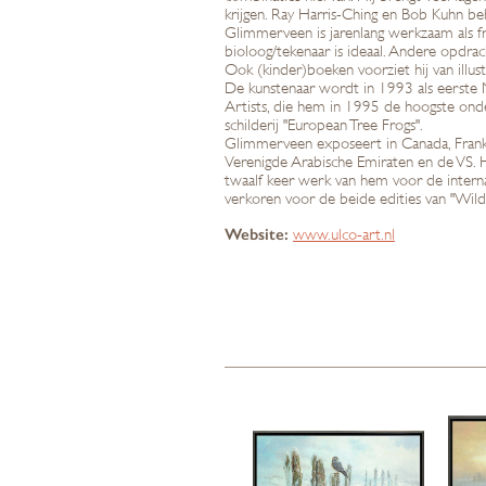
krijgen. Ray Harris-Ching en Bob Kuhn beh
Glimmerveen is jarenlang werkzaam als fr
bioloog/tekenaar is ideaal. Andere opd
Ook (kinder)boeken voorziet hij van illus
De kunstenaar wordt in 1993 als eerste 
Artists, die hem in 1995 de hoogste onde
schilderij "European Tree Frogs".
Glimmerveen exposeert in Canada, Frank
Verenigde Arabische Emiraten en de VS.
twaalf keer werk van hem voor de internat
verkoren voor de beide edities van "Wildli
Website:
www.ulco-art.nl