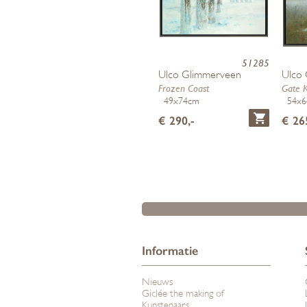
51285
Ulco Glimmerveen
Ulco
Frozen Coast
Gate 
49x74cm
54x
€ 290,-
€ 26
Informatie
Nieuws
Giclée the making of
Kunstenaars