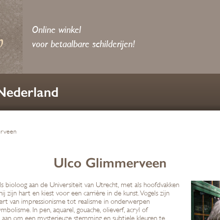
Online winkel
voor betaalbare schilderijen!
 Nederland
rveen
Ulco Glimmerveen
 bioloog aan de Universiteit van Utrecht, met als hoofdvakken
j zijn hart en kiest voor een carrière in de kunst. Vogels zijn
rieert van impressionisme tot realisme in onderwerpen
mbolisme. In pen, aquarel, gouache, olieverf, acryl of
en aan om een mysterieuze stemming en subtiele kleuren te