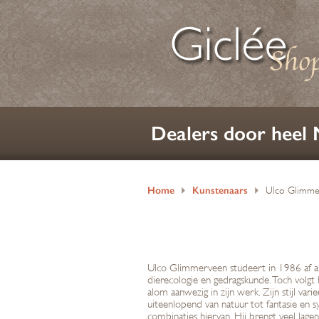
Dealers door heel
Home
Kunstenaars
Ulco Glimme
Ulco Glimmerveen studeert in 1986 af als
dierecologie en gedragskunde. Toch volgt hi
alom aanwezig in zijn werk. Zijn stijl va
uiteenlopend van natuur tot fantasie en sy
combinaties hiervan. Hij brengt veel lag