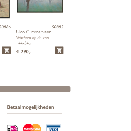
50886
50885
Ulco Glimmerveen
Wachten op de zon
44x84cm
€ 290,-
Betaalmogelijkheden