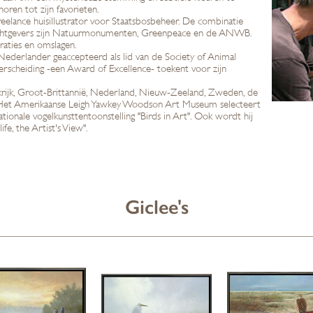
oren tot zijn favorieten.
eelance huisillustrator voor Staatsbosbeheer. De combinatie
rachtgevers zijn Natuurmonumenten, Greenpeace en de ANWB.
traties en omslagen.
Nederlander geaccepteerd als lid van de Society of Animal
rscheiding -een Award of Excellence- toekent voor zijn
rijk, Groot-Brittannië, Nederland, Nieuw-Zeeland, Zweden, de
 Het Amerikaanse Leigh Yawkey Woodson Art Museum selecteert
ionale vogelkunsttentoonstelling "Birds in Art". Ook wordt hij
fe, the Artist's View".
Giclee's