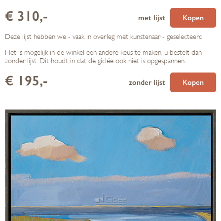
€ 310,-
met lijst
Kopen
Deze lijst hebben we - vaak in overleg met kunstenaar - geselecteerd
Het is mogelijk in de winkel een andere keus te maken, u bestelt dan
zonder lijst. Dit houdt in dat de giclée ook niet is opgespannen.
€ 195,-
zonder lijst
Kopen