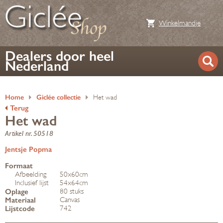
Winkelmandje
Dealers door heel
Nederland
Home
Giclée collectie
Het wad
Terug
Het wad
Artikel nr. 50518
Jentsje Popma
Formaat
Afbeelding
50x60cm
Inclusief lijst
54x64cm
Oplage
80 stuks
Materiaal
Canvas
Lijstcode
742