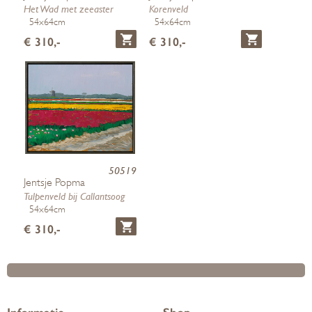
Het Wad met zeeaster
Korenveld
54x64cm
54x64cm
€ 310,-
€ 310,-
50519
Jentsje Popma
Tulpenveld bij Callantsoog
54x64cm
€ 310,-