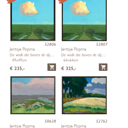
52806
52807
Jentsje Popma
Jentsje Popma
De wolk die boven de dijk versche…
De wolk die boven de dijk versche…
49x49cm
64x64cm
€ 235,-
€ 325,-
50628
52762
Jentsje Popma
Jentsje Popma